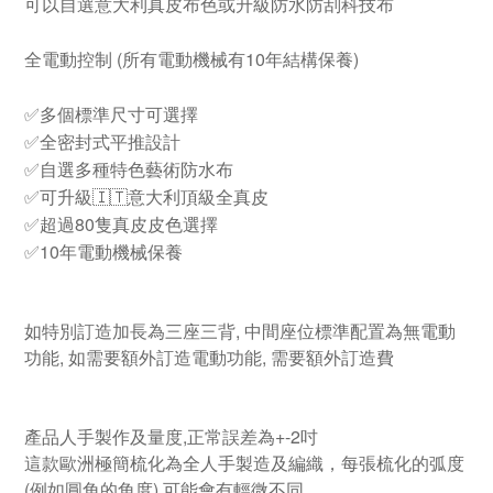
可以自選意大利真皮布色或升級防水防刮科技布
全電動控制 (所有電動機械有10年結構保養)
✅
多個標準尺寸可選擇
✅全密封式平推設計
✅自選多種特色藝術防水布
✅可升級🇮🇹意大利頂級全真皮
✅超過80隻真皮皮色選擇
✅10年電動機械保養
如特別訂造加長為三座三背, 中間座位標準配置為無電動
功能, 如需要額外訂造電動功能, 需要額外訂造費
產品人手製作及量度,正常誤差為+-2吋
這款歐洲極簡梳化為全人手製造及編織，每張梳化的弧度
(例如圓角的角度) 可能會有輕微不同