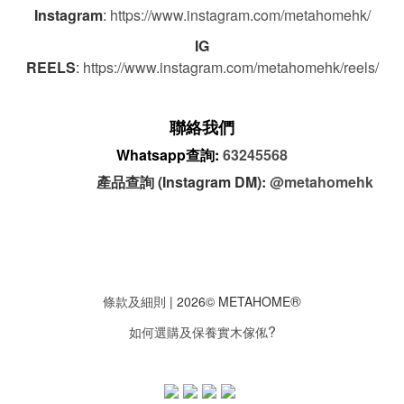
Instagram
:
https://www.instagram.com/metahomehk/
IG
REELS
:
https://www.instagram.com/metahomehk/reels/
聯絡我們
Whatsapp查詢:
63245568
產品查詢 (Instagram DM):
@metahomehk
®
條款及細則
| 2026© METAHOME
?
如何選購及保養實木傢俬