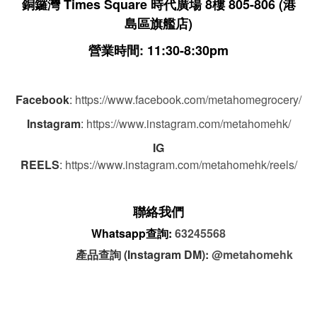
銅鑼灣 Times Square 時代廣場 8樓 805-806
(港
島區旗艦店)
營業時間: 11:30-8:30pm
Facebook
:
https://www.facebook.com/metahomegrocery/
Instagram
:
https://www.instagram.com/metahomehk/
IG
REELS
:
https://www.instagram.com/metahomehk/reels/
聯絡我們
Whatsapp查詢:
63245568
產品查詢 (Instagram DM):
@metahomehk