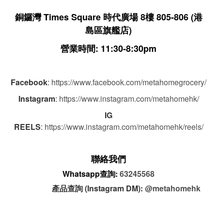
銅鑼灣 Times Square 時代廣場 8樓 805-806
(港
島區旗艦店)
營業時間: 11:30-8:30pm
Facebook
:
https://www.facebook.com/metahomegrocery/
Instagram
:
https://www.instagram.com/metahomehk/
IG
REELS
:
https://www.instagram.com/metahomehk/reels/
聯絡我們
Whatsapp查詢:
63245568
產品查詢 (Instagram DM):
@metahomehk