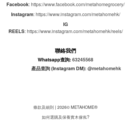
Facebook
:
https://www.facebook.com/metahomegrocery/
Instagram
:
https://www.instagram.com/metahomehk/
IG
REELS
:
https://www.instagram.com/metahomehk/reels/
聯絡我們
Whatsapp查詢:
63245568
產品查詢 (Instagram DM):
@metahomehk
®
條款及細則
| 2026© METAHOME
?
如何選購及保養實木傢俬