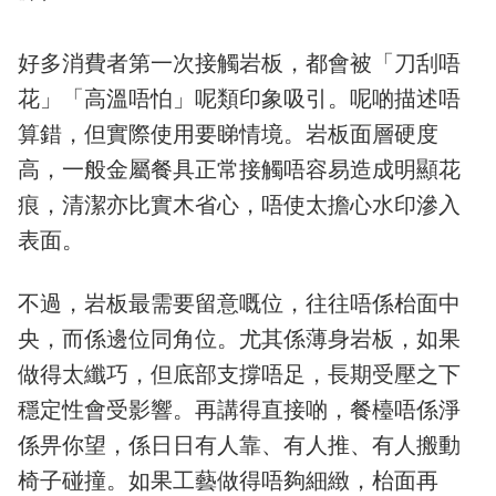
好多消費者第一次接觸岩板，都會被「刀刮唔
花」「高溫唔怕」呢類印象吸引。呢啲描述唔
算錯，但實際使用要睇情境。岩板面層硬度
高，一般金屬餐具正常接觸唔容易造成明顯花
痕，清潔亦比實木省心，唔使太擔心水印滲入
表面。
不過，岩板最需要留意嘅位，往往唔係枱面中
央，而係邊位同角位。尤其係薄身岩板，如果
做得太纖巧，但底部支撐唔足，長期受壓之下
穩定性會受影響。再講得直接啲，餐檯唔係淨
係畀你望，係日日有人靠、有人推、有人搬動
椅子碰撞。如果工藝做得唔夠細緻，枱面再