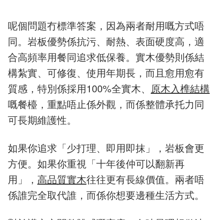
呢個問題冇標準答案，因為兩者耐用嘅方式唔
同。岩板優勢係抗污、耐熱、表面硬度高，適
合高頻率用餐同追求低保養。實木優勢則係結
構紮實、可修復、使用年期長，而且愈用愈有
質感，特別係採用100%全實木、
原木入榫結構
嘅餐檯，重點唔止係外觀，而係整體承托力同
可長期維護性。
如果你追求「少打理、即用即抹」，岩板會更
方便。如果你重視「十年後仲可以翻新再
用」，
高品質實木
往往更有長線價值。兩者唔
係誰完全取代誰，而係你想要邊種生活方式。