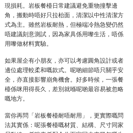
現損耗。岩板餐檯日常建議避免重物撞擊邊
角，搬動時唔好只拉枱面，清潔以中性清潔方
式為主。雖然岩板耐熱，但極端冷熱急變仍然
唔建議刻意測試，因為家具係用嚟生活，唔係
用嚟做材料實驗。
如果屋企有小朋友，亦可以考慮圓角設計或者
邊位處理較柔和嘅款式。呢啲細節唔只關乎安
全，亦直接影響崩角機會。好多時候，一張餐
檯係咪用得長久，差別就喺呢啲最容易被忽略
嘅地方。
當你再問「岩板餐檯耐唔耐用」，更實際嘅問
法其實係：呢張餐檯嘅材質、結構、尺寸同家