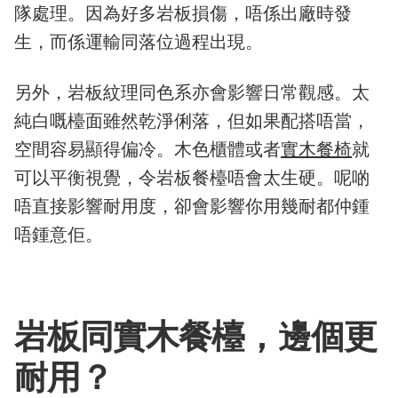
隊處理。因為好多岩板損傷，唔係出廠時發
生，而係運輸同落位過程出現。
另外，岩板紋理同色系亦會影響日常觀感。太
純白嘅檯面雖然乾淨俐落，但如果配搭唔當，
空間容易顯得偏冷。木色櫃體或者
實木餐椅
就
可以平衡視覺，令岩板餐檯唔會太生硬。呢啲
唔直接影響耐用度，卻會影響你用幾耐都仲鍾
唔鍾意佢。
岩板同實木餐檯，邊個更
耐用？