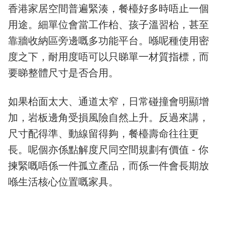
香港家居空間普遍緊湊，餐檯好多時唔止一個
用途。細單位會當工作枱、孩子溫習枱，甚至
靠牆收納區旁邊嘅多功能平台。喺呢種使用密
度之下，耐用度唔可以只睇單一材質指標，而
要睇整體尺寸是否合用。
如果枱面太大、通道太窄，日常碰撞會明顯增
加，岩板邊角受損風險自然上升。反過來講，
尺寸配得準、動線留得夠，餐檯壽命往往更
長。呢個亦係點解度尺同空間規劃有價值 - 你
揀緊嘅唔係一件孤立產品，而係一件會長期放
喺生活核心位置嘅家具。