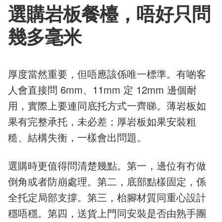
選購岩板餐檯，唔好只問
幾多毫米
厚度當然重要，但唔應該係唯一標準。有啲客
人會直接問 6mm、11mm 定 12mm 邊個耐
用，實際上要連同底托方式一齊睇。薄岩板如
果有完整承托，未必差；厚岩板如果安裝粗
糙、結構失衡，一樣會出問題。
選購時更值得問清楚幾點。第一，邊位有冇做
倒角或者防崩處理。第二，底部點樣固定，係
全托定局部支撐。第三，枱腳材質同重心設計
穩唔穩。第四，送貨上門同安裝是否由熟手團