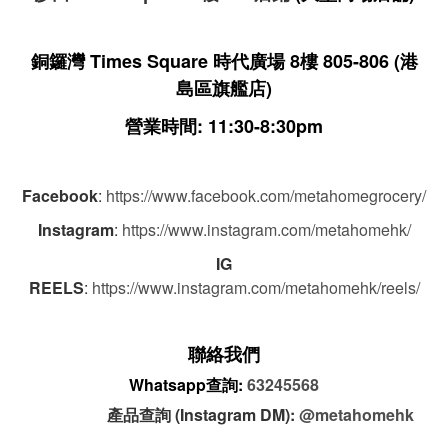
銅鑼灣 Times Square 時代廣場 8樓 805-806
(港
島區旗艦店)
營業時間: 11:30-8:30pm
Facebook
:
https://www.facebook.com/metahomegrocery/
Instagram
:
https://www.instagram.com/metahomehk/
IG
REELS
:
https://www.instagram.com/metahomehk/reels/
聯絡我們
Whatsapp查詢:
63245568
產品查詢 (Instagram DM):
@metahomehk