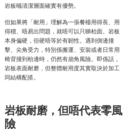
岩板喺清潔層面確實有優勢。
但如果將「耐用」理解為一張餐檯用得長、用
得穩、唔易出問題，就唔可以只睇枱面。岩板
本身偏硬，但硬唔等於有韌性。遇到側邊撞
擊、尖角受力，特別係搬運、安裝或者日常用
椅背撞到枱邊時，仍然有崩角風險。即係話，
岩板表面耐磨，但整體耐用度其實取決於加工
同結構配搭。
岩板耐磨，但唔代表零風
險