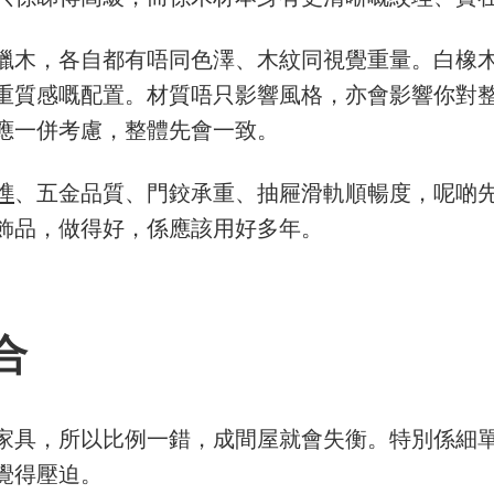
蠟木，各自都有唔同色澤、木紋同視覺重量。白橡
重質感嘅配置。材質唔只影響風格，亦會影響你對
更應一併考慮，整體先會一致。
榫
、五金品質、門鉸承重、抽屜滑軌順暢度，呢啲
飾品，做得好，係應該用好多年。
合
嘅家具，所以比例一錯，成間屋就會失衡。特別係細
覺得壓迫。