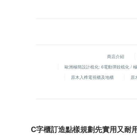
商店介紹
歐洲極簡設計梳化: 6電動彈鉸梳化 /
原木入榫電視櫃及地櫃
原
C字櫃訂造點樣規劃先實用又耐