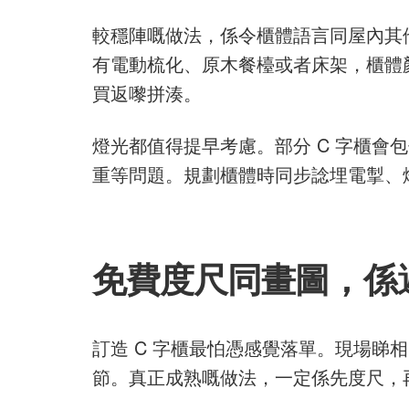
較穩陣嘅做法，係令櫃體語言同屋內其
有電動梳化、原木餐檯或者床架，櫃體
買返嚟拼湊。
燈光都值得提早考慮。部分 C 字櫃
重等問題。規劃櫃體時同步諗埋電掣、
免費度尺同畫圖，係
訂造 C 字櫃最怕憑感覺落單。現場
節。真正成熟嘅做法，一定係先度尺，