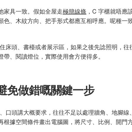
他家具一致。假如全屋走
極簡線條
，C 字櫃就唔應
顏色、木紋方向、把手形式都應互相呼應。呢種一
會包住床頭、書檯或者展示區，如果之後先諗照明，
燈帶、閱讀燈位，實際使用會方便得多。
避免做錯嘅關鍵一步
睇相、口頭講大概要求，往往不足以處理牆角、地腳
再根據空間條件畫出電腦圖，將尺寸、比例、開門