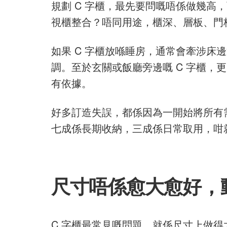
規劃 C 字櫃，最先要問嘅唔係做幾
視櫃整合？唔同用途，櫃深、層板、門
如果 C 字櫃放喺睡房，通常會牽涉
調。至於玄關或飯廳旁邊嘅 C 字櫃
有依據。
好多訂造失誤，都係因為一開始將所有
七成係長期收納，三成係日常取用，咁
尺寸唔係愈大愈好，
C 字櫃最常見嘅問題，就係尺寸上做