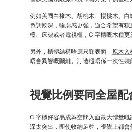
例如美國白橡木、胡桃木、櫻桃木、白
色調較深，輪廓感更強，適合希望有穩
檯、床架或者電視櫃，C 字櫃嘅木種
另外，櫃體結構唔應只睇表面。
原木入
唔會異響嘅關鍵。訂造櫃唔係一次性裝
視覺比例要同全屋配
C 字櫃好容易成為空間入面最大體量
深太突出，即使收納足夠，視覺上都會