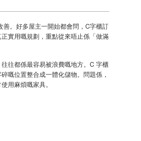
改善。好多屋主一開始都會問，C字櫃訂
真正實用嘅規劃，重點從來唔止係「做滿
往往都係最容易被浪費嘅地方。C 字櫃
零碎嘅位置整合成一體化儲物。問題係，
常使用麻煩嘅家具。