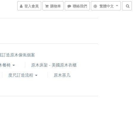
登入會員
購物車
聯絡我們
繁體中文
屋訂造原木傢俬個案
木餐椅
原木床架 - 美國原木衣櫃
度尺訂造流程
原木茶几