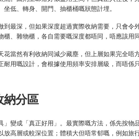
、坐低、轉身、開門、抽櫃桶嘅狀態計埋。
做到最深，但如果深度超過實際收納需要，只會令
物櫃、雜物櫃，各自需要嘅深度都唔同，唔應該用
天花當然有利收納同減少藏塵，但上層如果完全唔
正耐用嘅設計，會根據使用頻率安排層級，而唔係
收納分區
家具」變成「真正好用」。最實際嘅方法，係先按物
以放高層或較深位置；體積大但唔常郁嘅，例如旅