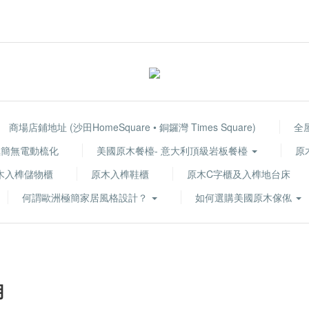
商場店鋪地址 (沙田HomeSquare • 銅鑼灣 Times Square)
全
 極簡無電動梳化
美國原木餐檯- 意大利頂級岩板餐檯
原
木入榫儲物櫃
原木入榫鞋櫃
原木C字櫃及入榫地台床
何謂歐洲極簡家居風格設計？
如何選購美國原木傢俬
用