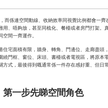
組櫃，而係連空間動線、收納效率同視覺比例都會一齊
難用、唔夠放，甚至同梳化、餐檯或者房門打架。
同空間一齊運作。
香港住宅面積有限，牆身、轉角、門邊位、走廊盡頭，
圍繞門框、窗位、床頭、書檯或者電視區，將原本
關方式，最後得到嘅通常係一件存在感好重、但日
，第一步先睇空間角色