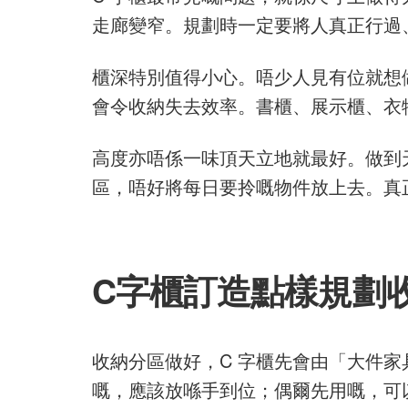
走廊變窄。規劃時一定要將人真正行過
櫃深特別值得小心。唔少人見有位就想
會令收納失去效率。書櫃、展示櫃、衣
高度亦唔係一味頂天立地就最好。做到
區，唔好將每日要拎嘅物件放上去。真
C字櫃訂造點樣規劃
收納分區做好，C 字櫃先會由「大件
嘅，應該放喺手到位；偶爾先用嘅，可