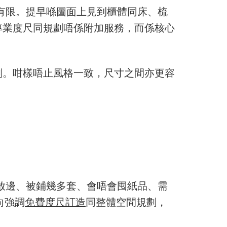
好有限。提早喺圖面上見到櫃體同床、梳
專業度尺同規劃唔係附加服務，而係核心
劃。咁樣唔止風格一致，尺寸之間亦更容
袋放邊、被鋪幾多套、會唔會囤紙品、需
向強調
免費度尺訂造
同整體空間規劃，