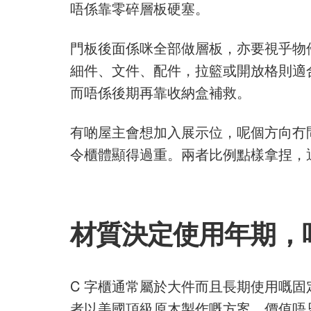
唔係靠零碎層板硬塞。
門板後面係咪全部做層板，亦要視乎物
細件、文件、配件，拉籃或開放格則適
而唔係後期再靠收納盒補救。
有啲屋主會想加入展示位，呢個方向冇
令櫃體顯得過重。兩者比例點樣拿捏，
材質決定使用年期，
C 字櫃通常屬於大件而且長期使用嘅固
者以美國頂級原木製作嘅方案，價值唔