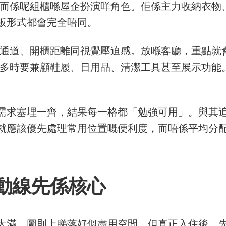
高，而係呢組櫃喺屋企扮演咩角色。佢係主力收納衣
板形式都會完全唔同。
床邊通道、開櫃距離同視覺壓迫感。放喺客廳，重點
，更多時要兼顧鞋履、日用品、清潔工具甚至展示功
需求塞埋一齊，結果每一格都「勉強可用」。與其
就應該優先處理常用位置嘅便利度，而唔係平均分
動線先係核心
得太滿。圖則上睇落好似盡用空間，但真正入住後，