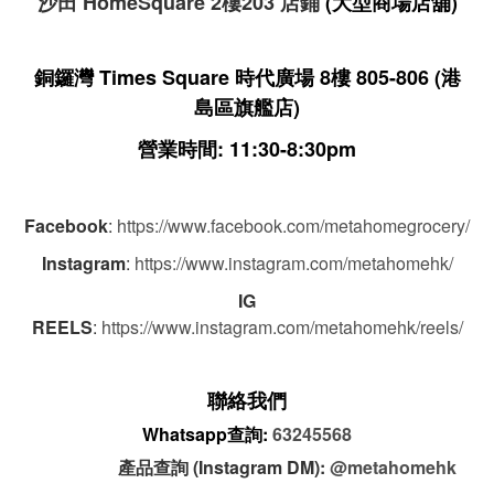
沙田 HomeSquare 2樓203 店鋪
(大型商場店舖)
銅鑼灣 Times Square 時代廣場 8樓 805-806
(港
島區旗艦店)
營業時間: 11:30-8:30pm
Facebook
:
https://www.facebook.com/metahomegrocery/
Instagram
:
https://www.instagram.com/metahomehk/
IG
REELS
:
https://www.instagram.com/metahomehk/reels/
聯絡我們
Whatsapp查詢:
63245568
產品查詢 (Instagram DM):
@metahomehk