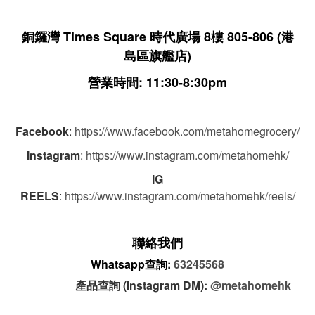
銅鑼灣 Times Square 時代廣場 8樓 805-806
(港
島區旗艦店)
營業時間: 11:30-8:30pm
Facebook
:
https://www.facebook.com/metahomegrocery/
Instagram
:
https://www.instagram.com/metahomehk/
IG
REELS
:
https://www.instagram.com/metahomehk/reels/
聯絡我們
Whatsapp查詢:
63245568
產品查詢 (Instagram DM):
@metahomehk