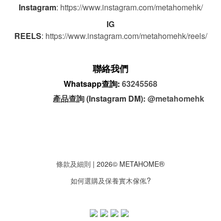
Instagram
:
https://www.instagram.com/metahomehk/
IG
REELS
:
https://www.instagram.com/metahomehk/reels/
聯絡我們
Whatsapp查詢:
63245568
產品查詢 (Instagram DM):
@metahomehk
®
條款及細則
| 2026© METAHOME
?
如何選購及保養實木傢俬