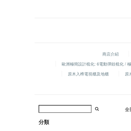
商店介紹
歐洲極簡設計梳化: 6電動彈鉸梳化 /
原木入榫電視櫃及地櫃
原
全
分類