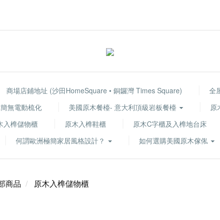
商場店鋪地址 (沙田HomeSquare • 銅鑼灣 Times Square)
全
 極簡無電動梳化
美國原木餐檯- 意大利頂級岩板餐檯
原
木入榫儲物櫃
原木入榫鞋櫃
原木C字櫃及入榫地台床
何謂歐洲極簡家居風格設計？
如何選購美國原木傢俬
部商品
原木入榫儲物櫃