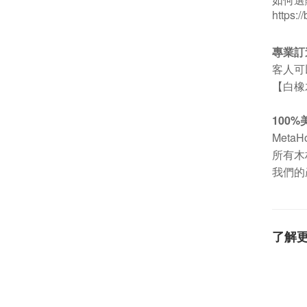
https:/
專業訂造
客人可
【白橡木
100
Meta
所有木材都
我們的產
了解