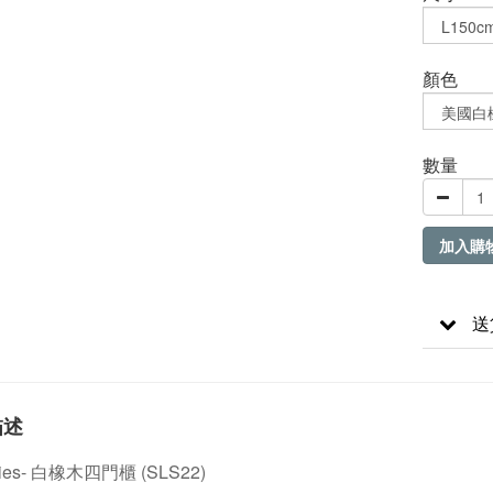
顏色
數量
加入購
送
描述
ries- 白橡木四門櫃 (SLS22)