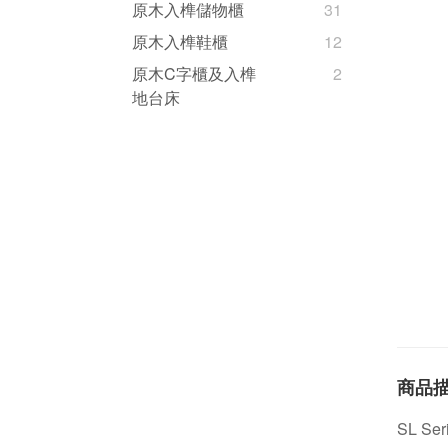
原木入榫儲物櫃
31
原木入榫鞋櫃
12
原木C字櫃及入榫
2
地台床
商品
SL Se