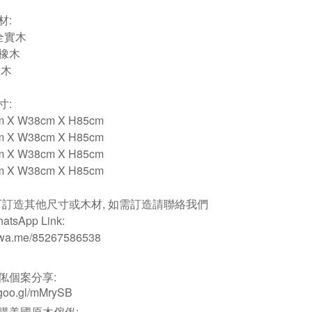
材:
全實木
橡木
桐木
寸:
m X W38cm X H85cm
m X W38cm X H85cm
m X W38cm X H85cm
m X W38cm X H85cm
可訂造其他尺寸或木材, 如需訂造請聯絡我們
tsApp Link:
//wa.me/85267586538
俬個案分享:
//goo.gl/mMrySB
購美國原木傢俬: