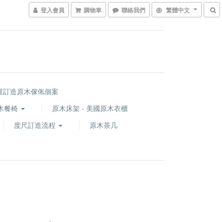
登入會員
購物車
聯絡我們
繁體中文
屋訂造原木傢俬個案
木餐椅
原木床架 - 美國原木衣櫃
度尺訂造流程
原木茶几