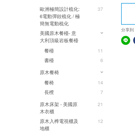
歐洲極簡設計梳化:
37
6電動彈鉸梳化 / 極
簡無電動梳化
分享到
美國原木餐檯- 意
大利頂級岩板餐檯
餐檯
11
書檯
6
原木餐椅
餐椅
14
長櫈
7
原木床架 - 美國原
21
木衣櫃
原木入榫電視櫃及
12
地櫃