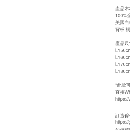
產品木
100%
美國白
背板:
產品尺
L150c
L160c
L170c
L180c
*此款
直接Wha
https:
訂造傢
https:
如何選